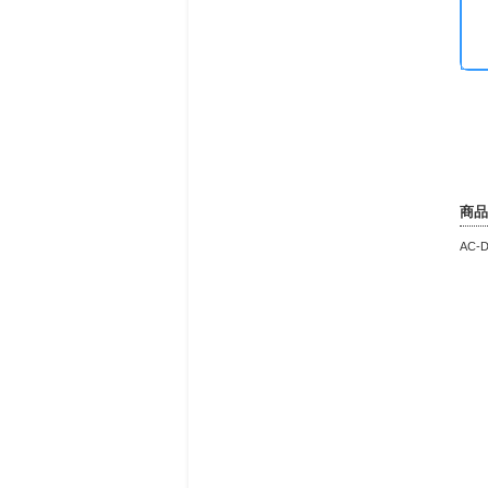
関連検
イッチ
コンバ
商品
AC