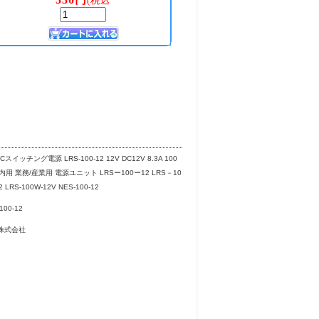
照明 スイッチング電源 業務 産業 電源ユニット AC/DCス
ロン ミンウェル led電源 AC/DCアダプター AC/DC
DCスイッチング電源 LRS-100-12 12V DC12V 8.3A 100
内用 業務/産業用 電源ユニット LRSー100ー12 LRS－10
 LRS-100W-12V NES-100-12
100-12
株式会社