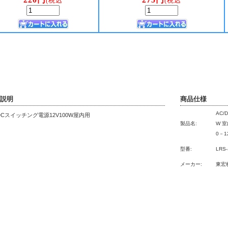
索ワード テープライト ネオン ライト led ledライト 棚下 店舗照明 棚下灯 棚下ライト ledテープ 
ング電源 電源 安心 交流 直流 変換 TDKラムダ ニプロン コーセル シーユーアイ・ジャパン ローム オム
ータ 100V 12V NES LRS NESー100ー12 NES－100－12 NES-100W-12V
説明
商品仕様
AC/
-DCスイッチング電源12V100W屋内用
製品名:
W 室
0－12
型番:
LRS-
メーカー:
東宏