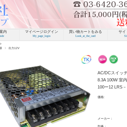
P
源
出力12V
AC/DCスイッチン
8.3A 100W
100ー12 LRS－1
価格:
メーカー：
型番：