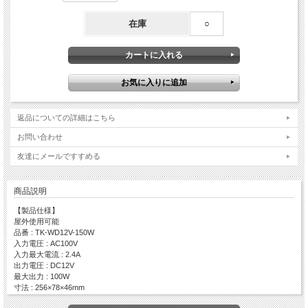
在庫
○
返品についての詳細はこちら
お問い合わせ
友達にメールですすめる
商品説明
【製品仕様】
屋外使用可能
品番 : TK-WD12V-150W
入力電圧 : AC100V
入力最大電流 : 2.4A
出力電圧 : DC12V
最大出力 : 100W
寸法 : 256×78×46mm
重量 : 1.5kg